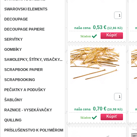
SWAROVSKI ELEMENTS
DECOUPAGE
0,53 €
naša cena
n
(12,86 Kč)
DECOUPAGE PAPIERE
Skladom
SERVÍTKY
GOMBÍKY
SAMOLEPKY, ŠTÍTKY, VISAČKY...
SCRAPBOOK PAPIER
SCRAPBOOKING
PEČIATKY A PODUŠKY
ŠABLÓNY
0,70 €
naša cena
n
(16,98 Kč)
RAZNICE - VYSEKÁVAČKY
Skladom
QUILLING
PRÍSLUŠENSTVO K POLYMÉROM