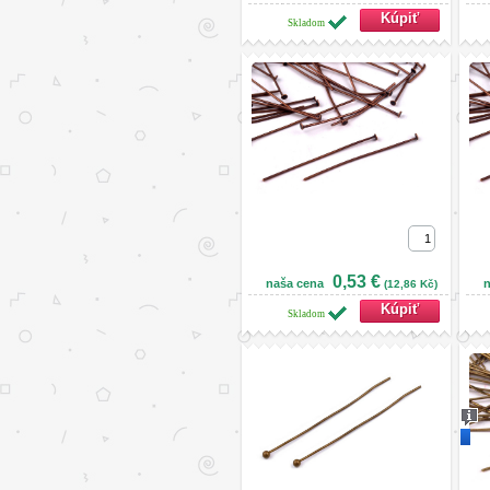
Skladom
0,53 €
naša cena
n
(12,86 Kč)
Skladom
Nov