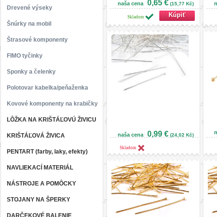
0,65 €
naša cena
n
(15,77 Kč)
Drevené výseky
Skladom
Šnúrky na mobil
Štrasové komponenty
FIMO tyčinky
Sponky a čelenky
Polotovar kabelka/peňaženka
Kovové komponenty na krabičky
LÔŽKA NA KRIŠTÁĽOVÚ ŽIVICU
0,99 €
n
naša cena
KRIŠTÁĽOVÁ ŽIVICA
(24,02 Kč)
Skladom
PENTART (farby, laky, efekty)
NAVLIEKACÍ MATERIÁL
NÁSTROJE A POMÔCKY
STOJANY NA ŠPERKY
DARČEKOVÉ BALENIE