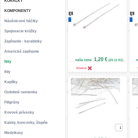
KORÁLKY
KOMPONENTY
Novinka
Nov
Náušnicové háčiky
Spojovacie krúžky
Zapínanie - karabinky
Americké zapínanie
1,20 €
naša cena
n
(29,11 Kč)
Nity
Skladom
Ihly
Kaplíky
Ozdobné ramienka
Filigrány
Kovové prívesky
Kaloty, koncovky, šlupňe
Medzikusy