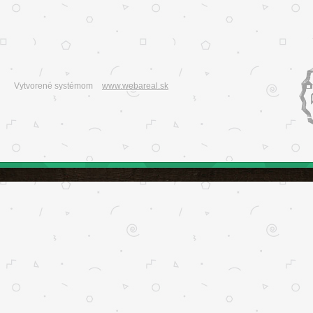
Vytvorené systémom
www.webareal.sk