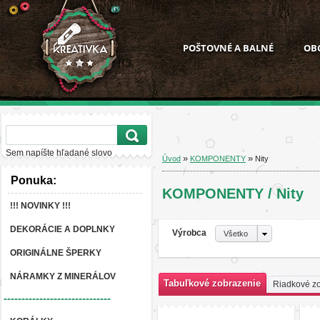
POŠTOVNÉ A BALNÉ
OB
Sem napíšte hľadané slovo
»
»
Úvod
KOMPONENTY
Nity
Ponuka:
KOMPONENTY / Nity
!!! NOVINKY !!!
DEKORÁCIE A DOPLNKY
Výrobca
Všetko
ORIGINÁLNE ŠPERKY
NÁRAMKY Z MINERÁLOV
Tabuľkové zobrazenie
Riadkové z
------------------------------