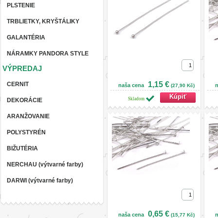
PLSTENIE
TRBLIETKY, KRYŠTÁLIKY
GALANTÉRIA
NÁRAMKY PANDORA STYLE
VÝPREDAJ
1,15 €
CERNIT
naša cena
n
(27,90 Kč)
Skladom
DEKORÁCIE
ARANŽOVANIE
POLYSTYRÉN
BIŽUTÉRIA
NERCHAU (výtvarné farby)
DARWI (výtvarné farby)
0,65 €
naša cena
n
(15,77 Kč)